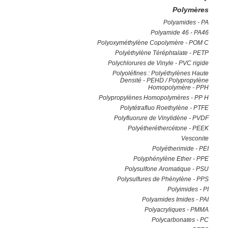
Polymères
Polyamides - PA
Polyamide 46 - PA46
Polyoxyméthylène Copolymère - POM C
Polyèthylène Téréphtalate - PETP
Polychlorures de Vinyle - PVC rigide
Polyoléfines : Polyéthylènes Haute
Densité - PEHD / Polypropylène
Homopolymère - PPH
Polypropylènes Homopolymères - PP H
Polytétrafluo Roethylène - PTFE
Polyfluorure de Vinylidène - PVDF
Polyétheréthercétone - PEEK
Vesconite
Polyétherimide - PEI
Polyphénylène Ether - PPE
Polysulfone Aromatique - PSU
Polysulfures de Phénylène - PPS
Polyimides - PI
Polyamides Imides - PAI
Polyacryliques - PMMA
Polycarbonates - PC