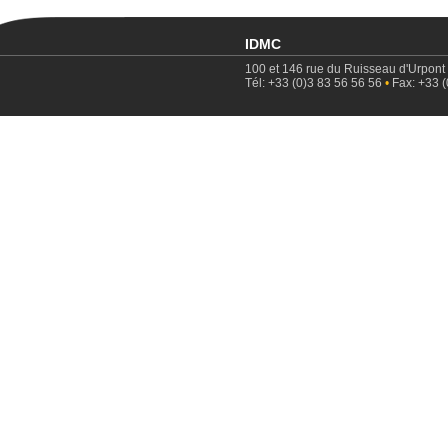
IDMC
100 et 146 rue du Ruisseau d'Urpont
Tél: +33 (0)3 83 56 56 56
•
Fax: +33 (